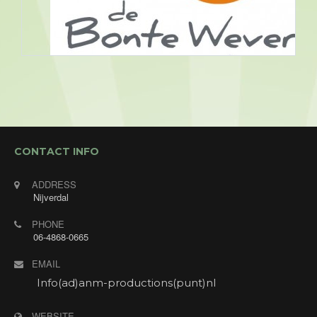
Assen, Bonte Wever
09/08/2026 19:30 - 09/08/2026
CONTACT INFO
23:30
Openbaar optreden. Muziek/ dansavond bij Hotel
ADDRESS
de Bonte Wever in Assen met Annet's Jukebox! De
Nijverdal
gasten mogen verzoeknummers aanvragen en
PHONE
daar zoek ik de mooiste liedjes uit om te zingen.
06-4868-0665
Ook voor alleen deze avond ben je van harte
welkom! Gratis entree. Consumptiemunten voor
EMAIL
niet- hotelgasten verkrijgbaar in de hal.
Adres: Stadsbroek 17, 9405 BK Assen.
Info(ad)anm-productions(punt)nl
WEBSITE