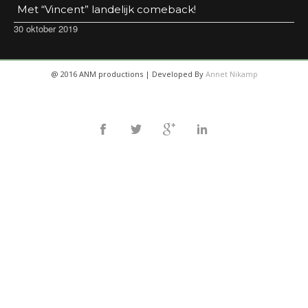
Met “Vincent” landelijk comeback!
30 oktober 2019
@ 2016 ANM productions | Developed By
Annet Nikamp