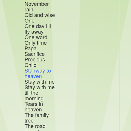
November
rain
Old and wise
One
One day I’ll
fly away
One word
Only time
Papa
Sacrifice
Precious
Child
Stairway to
heaven
Stay with me
Stay with me
till the
morning
Tears in
heaven
The family
tree
The road