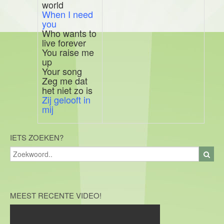
world
When I need
you
Who wants to
live forever
You raise me
up
Your song
Zeg me dat
het niet zo is
Zij gelooft in
mij
IETS ZOEKEN?
MEEST RECENTE VIDEO!