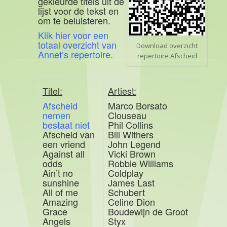
gekleurde titels uit de
lijst voor de tekst en
om te beluisteren.
Klik hier voor een
totaal overzicht van
Download overzicht
Annet’s repertoire
.
repertoire Afscheid
Titel:
Artiest:
Afscheid
Marco Borsato
nemen
Clouseau
bestaat niet
Phil Collins
Afscheid van
Bill Withers
een vriend
John Legend
Against all
Vicki Brown
odds
Robbie Williams
Ain’t no
Coldplay
sunshine
James Last
All of me
Schubert
Amazing
Celine Dion
Grace
Boudewijn de Groot
Angels
Styx