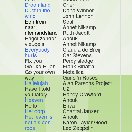
Droomland
Cher
Dust in the
Dana Winner
wind
John Lennon
Een trein
Seal
naar
Annet Nikamp
niemandsland
Ruth Jacott
Engel zonder
Anouk
vleugels
Annet Nikamp
Everybody
Claudia de Breij
hurts
Cat Stevens
Fix you
Percy sledge
Go like Elijah
Frank Sinatra
Go your own
Metallica
way
Guns ’n Roses
Hallelujah
Alan Parsons Project
Have I told
U2
you lately
Randy Crawford
Heaven
Anouk
Hello
Enya
Het dorp
Chantal Janzen
Het leven is
Anouk
net als een
Karen Taylor Good
roos
Led Zeppelin