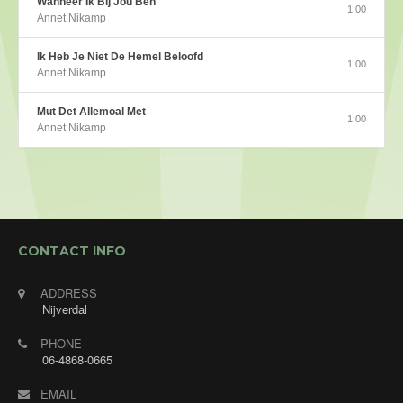
Wanneer Ik Bij Jou Ben
1:00
Annet Nikamp
Ik Heb Je Niet De Hemel Beloofd
1:00
Annet Nikamp
Mut Det Allemoal Met
1:00
Annet Nikamp
CONTACT INFO
ADDRESS
Nijverdal
PHONE
06-4868-0665
EMAIL