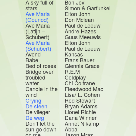
A sky full of
Bon Jovi
stars
Simon & Garfunkel
Ave Maria
Elton John
(Gounod)
Don Mclean
Avé Maria
Paul de Leeuw
(Latijn –
Andre Hazes
Schubert)
Guus Meeuwis
Ave Maria
Elton John
(Schubert)
Paul de Leeuw
Avond
Kansas
Babe
Frans Bauer
Bed of roses
Glennis Grace
Bridge over
R.E.M
troubled
Coldplay
water
Chi Coltrane
Candle in the
Fleedwood Mac
wind
Lisa/ L. Cohen
Crying
Rod Stewart
De stee
n
Bryan Adams
De vlieger
Lionel Richie
De weg
Dana Winner
Don’t let the
Annet Nikamp
sun go down
Abba
on me
Jason Mraz