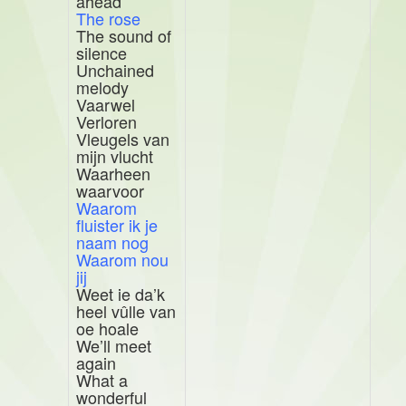
ahead
The rose
The sound of
silence
Unchained
melody
Vaarwel
Verloren
Vleugels van
mijn vlucht
Waarheen
waarvoor
Waarom
fluister ik je
naam nog
Waarom nou
jij
Weet ie da’k
heel vûlle van
oe hoale
We’ll meet
again
What a
wonderful