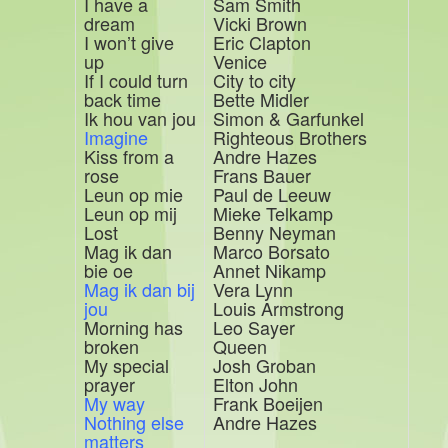
I have a
Sam Smith
dream
Vicki Brown
I won’t give
Eric Clapton
up
Venice
If I could turn
City to city
back time
Bette Midler
Ik hou van jou
Simon & Garfunkel
Imagine
Righteous Brothers
Kiss from a
Andre Hazes
rose
Frans Bauer
Leun op mie
Paul de Leeuw
Leun op mij
Mieke Telkamp
Lost
Benny Neyman
Mag ik dan
Marco Borsato
bie oe
Annet Nikamp
Mag ik dan bij
Vera Lynn
jou
Louis Armstrong
Morning has
Leo Sayer
broken
Queen
My special
Josh Groban
prayer
Elton John
My way
Frank Boeijen
Nothing else
Andre Hazes
matters