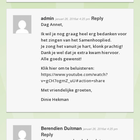
admin
Reply
januari 26, 2016at 4:25 pm
Dag Annet,
Ik wil je nog graag heel erg bedanken voor
het zingen van het Samenhooplied.
Je zong het vanuit je hart, klonk prachtig!
Dank je wel dat je extra kwam hiervoor.
Alle goeds gewenst!
Klik hier om te beluisteren:
https://www.youtube.com/watch?
v=gCH7ogmZ_uU#action=share
Met vriendelijke groeten,
Dinie Hekman
Berendien Duitman
januari 26, 2016at 4:25 pm
Reply