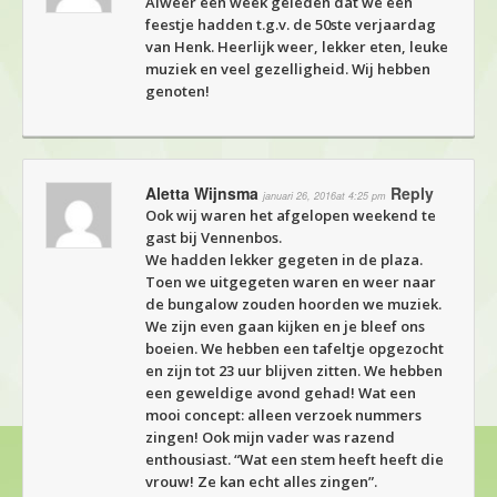
Alweer een week geleden dat we een
feestje hadden t.g.v. de 50ste verjaardag
van Henk. Heerlijk weer, lekker eten, leuke
muziek en veel gezelligheid. Wij hebben
genoten!
Aletta Wijnsma
Reply
januari 26, 2016at 4:25 pm
Ook wij waren het afgelopen weekend te
gast bij Vennenbos.
We hadden lekker gegeten in de plaza.
Toen we uitgegeten waren en weer naar
de bungalow zouden hoorden we muziek.
We zijn even gaan kijken en je bleef ons
boeien. We hebben een tafeltje opgezocht
en zijn tot 23 uur blijven zitten. We hebben
een geweldige avond gehad! Wat een
mooi concept: alleen verzoek nummers
zingen! Ook mijn vader was razend
enthousiast. “Wat een stem heeft heeft die
vrouw! Ze kan echt alles zingen”.