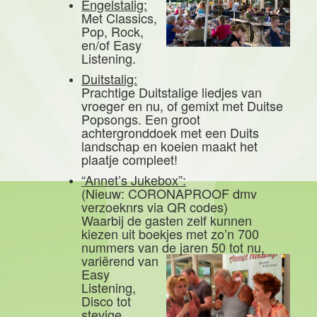
Engelstalig:
Met Classics,
Pop, Rock,
en/of Easy
Listening.
Duitstalig:
Prachtige Duitstalige liedjes van
vroeger en nu, of gemixt met Duitse
Popsongs. Een groot
achtergronddoek met een Duits
landschap en koeien maakt het
plaatje compleet!
“Annet’s Jukebox”:
(Nieuw: CORONAPROOF dmv
verzoeknrs via QR codes)
Waarbij de gasten zelf kunnen
kiezen uit boekjes met zo’n 700
nummers van de jaren 50 tot nu,
variërend van
Easy
Listening,
Disco tot
stevige