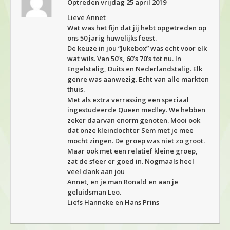
Optreden vrijdag 25 april 2019
Lieve Annet
Wat was het fijn dat jij hebt opgetreden op
ons 50 jarig huwelijks feest.
De keuze in jou “Jukebox” was echt voor elk
wat wils. Van 50’s, 60’s 70’s tot nu. In
Engelstalig, Duits en Nederlandstalig. Elk
genre was aanwezig. Echt van alle markten
thuis.
Met als extra verrassing een speciaal
ingestudeerde Queen medley. We hebben
zeker daarvan enorm genoten. Mooi ook
dat onze kleindochter Sem met je mee
mocht zingen. De groep was niet zo groot.
Maar ook met een relatief kleine groep,
zat de sfeer er goed in. Nogmaals heel
veel dank aan jou
Annet, en je man Ronald en aan je
geluidsman Leo.
Liefs Hanneke en Hans Prins