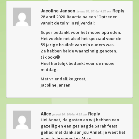
Jacoline Jansen
Reply
januari 26, 2016at 4:25 pm
28 april 2020. Reactie na een “Optreden
vanuit de tuin” in Nijverdal:
Super bedankt voor het mooie optreden.
Het voelde net alsof het speciaal voor de
59 jarige bruiloft van m’n ouders was.
Ze hebben beide waanzinnig genoten.
( ik ook)😁
Heel hartelijk bedankt voor de mooie
middag.
Met vriendelijke groet,
Jacoline Jansen
Alice
Reply
januari 26, 2016at 4:25 pm
Hoi Annet, de gasten en wij hebben een
gezellig en een geslaagde Sarah feest
gehad met dank aan jou Annet. Je weet het
mooi te brengen! gr Alice