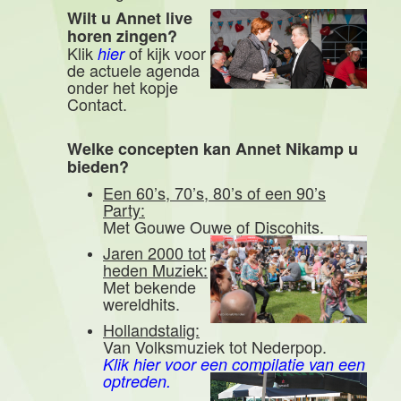
Wilt u Annet live
horen zingen?
Klik
of kijk voor
hier
de actuele agenda
onder het kopje
Contact.
Welke concepten kan Annet Nikamp u
bieden?
Een 60’s, 70’s, 80’s of een 90’s
Party:
Met Gouwe Ouwe of Discohits.
Jaren 2000 tot
heden Muziek:
Met bekende
wereldhits.
Hollandstalig:
Van Volksmuziek tot Nederpop.
Klik hier voor een compilatie van een
optreden.