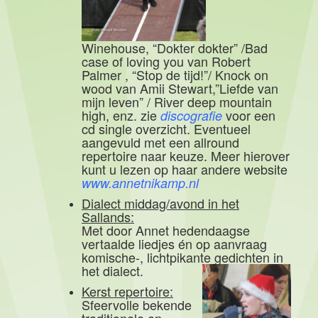
Winehouse, “Dokter dokter” /Bad
case of loving you van Robert
Palmer , “Stop de tijd!”/ Knock on
wood van Amii Stewart,”Liefde van
mijn leven” / River deep mountain
high, enz. zie
voor een
discografie
cd single overzicht. Eventueel
aangevuld met een allround
repertoire naar keuze. Meer hierover
kunt u lezen op haar andere website
www.annetnikamp.nl
Dialect middag/avond in het
Sallands:
Met door Annet hedendaagse
vertaalde liedjes én op aanvraag
komische-, lichtpikante gedichten in
het dialect.
Kerst repertoire:
Sfeervolle bekende