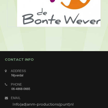
Assen, Bonte Wever
09/08/2026 19:30 - 09/08/2026
CONTACT INFO
23:30
Openbaar optreden. Muziek/ dansavond bij Hotel
ADDRESS
de Bonte Wever in Assen met Annet's Jukebox! De
Nijverdal
gasten mogen verzoeknummers aanvragen en
PHONE
daar zoek ik de mooiste liedjes uit om te zingen.
06-4868-0665
Ook voor alleen deze avond ben je van harte
welkom! Gratis entree. Consumptiemunten voor
EMAIL
niet- hotelgasten verkrijgbaar in de hal.
Adres: Stadsbroek 17, 9405 BK Assen.
Info(ad)anm-productions(punt)nl