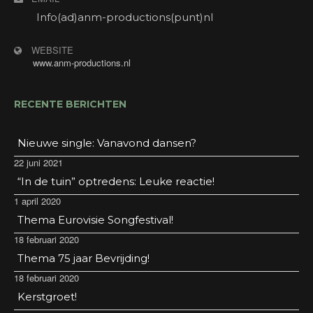
niet- hotelgasten verkrijgbaar in de hal.
Adres: Stadsbroek 17, 9405 BK Assen.
Info(ad)anm-productions(punt)nl
WEBSITE
www.anm-productions.nl
RECENTE BERICHTEN
Nieuwe single: Vanavond dansen?
22 juni 2021
“In de tuin” optredens: Leuke reactie!
1 april 2020
Thema Eurovisie Songfestival!
18 februari 2020
Thema 75 jaar Bevrijding!
18 februari 2020
Kerstgroet!