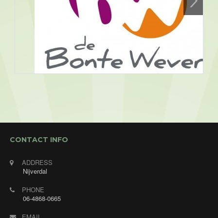
Assen, Bonte Wever
09/08/2026 19:30 - 09/08/2026
CONTACT INFO
23:30
Openbaar optreden. Muziek/ dansavond bij Hotel
ADDRESS
de Bonte Wever in Assen met Annet's Jukebox! De
Nijverdal
gasten mogen verzoeknummers aanvragen en
PHONE
daar zoek ik de mooiste liedjes uit om te zingen.
06-4868-0665
Ook voor alleen deze avond ben je van harte
welkom! Gratis entree. Consumptiemunten voor
EMAIL