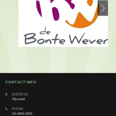
Assen, Bonte Wever
09/08/2026 19:30 - 09/08/2026
CONTACT INFO
23:30
Openbaar optreden. Muziek/ dansavond bij Hotel
ADDRESS
de Bonte Wever in Assen met Annet's Jukebox! De
Nijverdal
gasten mogen verzoeknummers aanvragen en
PHONE
daar zoek ik de mooiste liedjes uit om te zingen.
06-4868-0665
Ook voor alleen deze avond ben je van harte