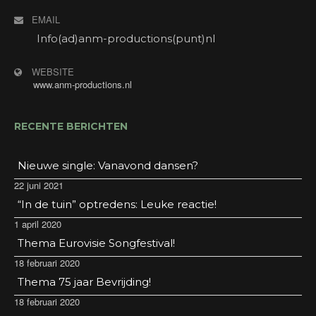
welkom! Gratis entree. Consumptiemunten voor
EMAIL
niet- hotelgasten verkrijgbaar in de hal.
Adres: Stadsbroek 17, 9405 BK Assen.
Info(ad)anm-productions(punt)nl
WEBSITE
www.anm-productions.nl
RECENTE BERICHTEN
Nieuwe single: Vanavond dansen?
22 juni 2021
“In de tuin” optredens: Leuke reactie!
1 april 2020
Thema Eurovisie Songfestival!
18 februari 2020
Thema 75 jaar Bevrijding!
18 februari 2020