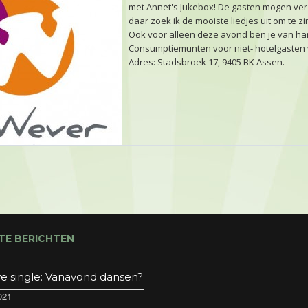
met Annet's Jukebox! De gasten mogen v
daar zoek ik de mooiste liedjes uit om te z
Ook voor alleen deze avond ben je van har
Consumptiemunten voor niet- hotelgasten v
Adres: Stadsbroek 17, 9405 BK Assen.
TE BERICHTEN
e single: Vanavond dansen?
021