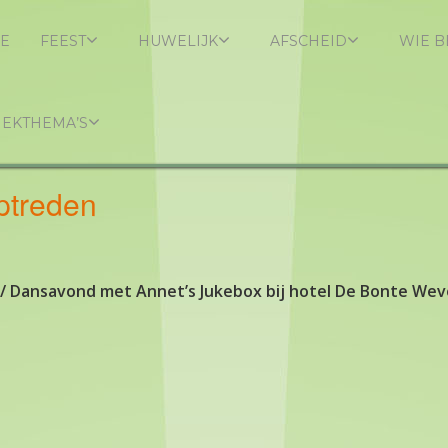
E
FEEST
HUWELIJK
AFSCHEID
WIE B
IEKTHEMA’S
ptreden
 Dansavond met Annet’s Jukebox bij hotel De Bonte Wev