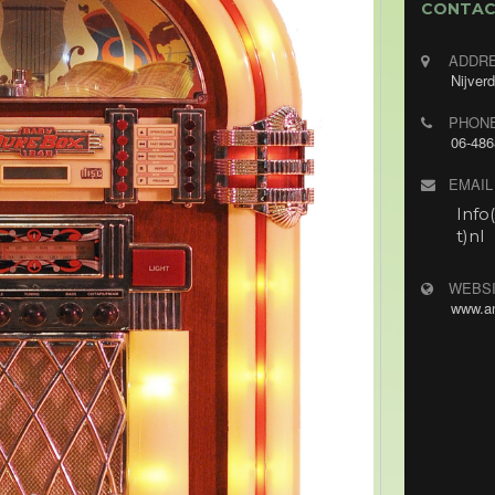
CONTAC
ADDR
Nijverd
PHON
06-486
EMAIL
Info
t)nl
WEBS
www.an