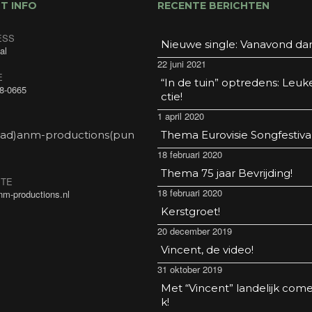
T INFO
RECENTE BERICHTEN
ESS
Nieuwe single: Vanavond da
al
22 juni 2021
E
“In de tuin” optredens: Leuk
8-0665
ctie!
1 april 2020
(ad)anm-productions(pun
Thema Eurovisie Songfestival
18 februari 2020
Thema 75 jaar Bevrijding!
ITE
18 februari 2020
m-productions.nl
Kerstgroet!
20 december 2019
Vincent, de video!
31 oktober 2019
Met “Vincent” landelijk com
k!