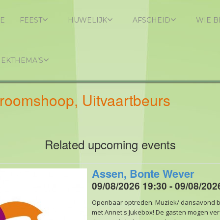
E
FEEST
HUWELIJK
AFSCHEID
WIE B
IEKTHEMA’S
omshoop, Uitvaartbeurs
Related upcoming events
Assen, Bonte Wever
09/08/2026 19:30 - 09/08/202
Openbaar optreden. Muziek/ dansavond bi
met Annet's Jukebox! De gasten mogen v