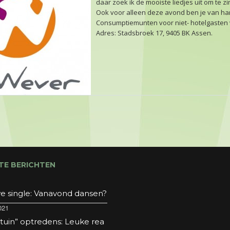
daar zoek ik de mooiste liedjes uit om te z
Ook voor alleen deze avond ben je van har
Consumptiemunten voor niet- hotelgasten v
Adres: Stadsbroek 17, 9405 BK Assen.
TE BERICHTEN
e single: Vanavond dansen?
021
 tuin” optredens: Leuke rea