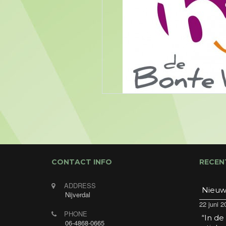
CONTACT INFO
RECEN
ADDRESS
Nieuw
Nijverdal
22 juni 2
PHONE
“In de
06-4868-0665