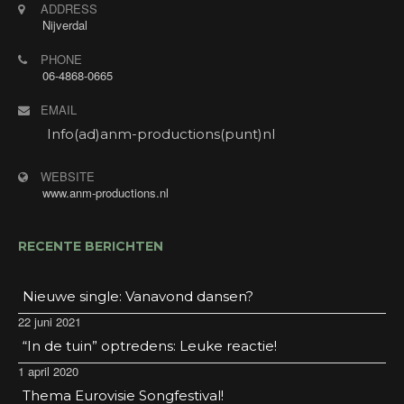
Openbaar optreden. Muziek/ dansavond bij Hotel
ADDRESS
de Bonte Wever in Assen met Annet's Jukebox! De
Nijverdal
gasten mogen verzoeknummers aanvragen en
PHONE
daar zoek ik de mooiste liedjes uit om te zingen.
06-4868-0665
Ook voor alleen deze avond ben je van harte
welkom! Gratis entree. Consumptiemunten voor
EMAIL
niet- hotelgasten verkrijgbaar in de hal.
Adres: Stadsbroek 17, 9405 BK Assen.
Info(ad)anm-productions(punt)nl
WEBSITE
www.anm-productions.nl
RECENTE BERICHTEN
Nieuwe single: Vanavond dansen?
22 juni 2021
“In de tuin” optredens: Leuke reactie!
1 april 2020
Thema Eurovisie Songfestival!