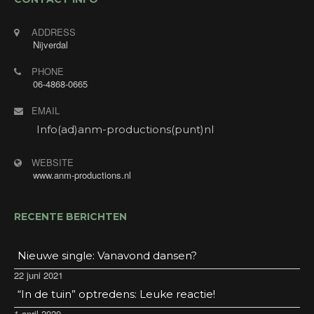
23:30
Openbaar optreden. Muziek/ dansavond bij Hotel
ADDRESS
de Bonte Wever in Assen met Annet's Jukebox! De
Nijverdal
gasten mogen verzoeknummers aanvragen en
PHONE
daar zoek ik de mooiste liedjes uit om te zingen.
06-4868-0665
Ook voor alleen deze avond ben je van harte
welkom! Gratis entree. Consumptiemunten voor
EMAIL
niet- hotelgasten verkrijgbaar in de hal.
Adres: Stadsbroek 17, 9405 BK Assen.
Info(ad)anm-productions(punt)nl
WEBSITE
www.anm-productions.nl
RECENTE BERICHTEN
Nieuwe single: Vanavond dansen?
22 juni 2021
“In de tuin” optredens: Leuke reactie!
1 april 2020