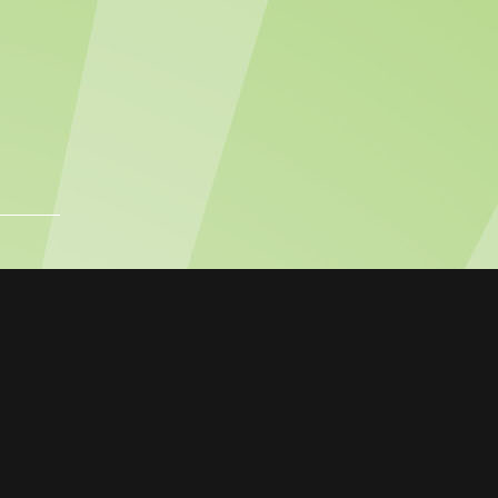
Annet Nikamp
Ik Heb Je Niet De Hemel
Beloofd
1:00
Annet Nikamp
Mut Det Allemoal Met
1:00
Annet Nikamp