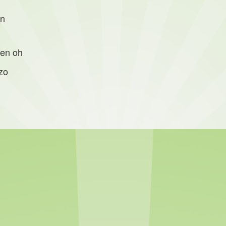
en
 en oh
zo