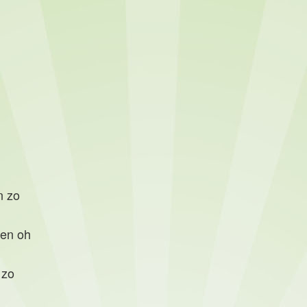
n zo
 en oh
 zo