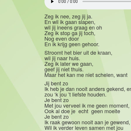
Zeg ik nee, zeg jij ja.
En wil ik gaan slapen,
wil jij ineens graag en oh
Zeg ik stop ga jij toch,
Nog even door
En ik krijg geen gehoor.
Stroomt het bier uit de kraan,
wil jij naar huis.
Zeg ik later we gaan,
geef jij niet thuis.
Maar het kan me niet schelen, want
Jij bent zo
Ik heb je dan nooit anders gekend, e
zou ‘k jou ’t liefste houden.
Je bent zo
Met jou verveel ik me geen moment,
Ook al doe je echt geen moeite
Je bent zo
Ik raak gewoon nooit aan je gewend,
Wil ik verder leven samen met jou