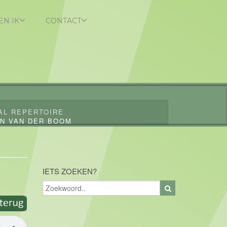
EN IK
CONTACT
AL REPERTOIRE
EN VAN DER BOOM
IETS ZOEKEN?