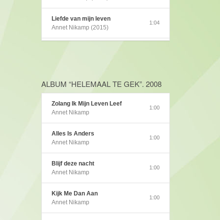
Liefde van mijn leven
1:04
Annet Nikamp (2015)
Gelukkig uniek
1:04
Annet Nikamp (2014)
Pata Pata
ALBUM “HELEMAAL TE GEK”. 2008
1:00
Annet Nikamp (2012)
Zolang Ik Mijn Leven Leef
1:00
Zie mij
Annet Nikamp
1:01
Annet Nikamp (2011)
Alles Is Anders
1:00
See me
Annet Nikamp
0:39
Annet Nikamp (2011)
Blijf deze nacht
1:00
Steeds opnieuw
Annet Nikamp
1:02
Annet Nikamp (2011)
Kijk Me Dan Aan
1:00
Jong & Eigenwijs
Annet Nikamp
0:30
Annet Nikamp (2010)