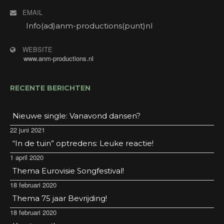
welkom! Gratis entree. Consumptiemunten voor
EMAIL
niet- hotelgasten verkrijgbaar in de hal.
Adres: Stadsbroek 17, 9405 BK Assen.
Info(ad)anm-productions(punt)nl
WEBSITE
www.anm-productions.nl
RECENTE BERICHTEN
Nieuwe single: Vanavond dansen?
22 juni 2021
“In de tuin” optredens: Leuke reactie!
1 april 2020
Thema Eurovisie Songfestival!
18 februari 2020
Thema 75 jaar Bevrijding!
18 februari 2020