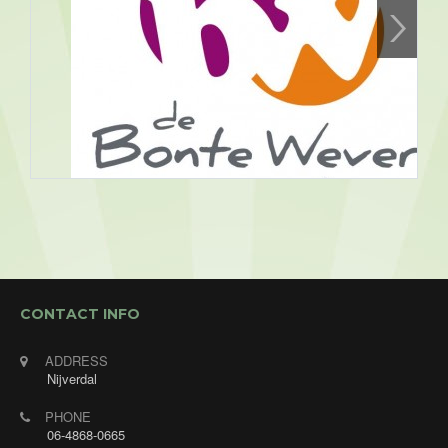
Assen, Bonte Wever
09/08/2026 19:30 - 09/08/2026
CONTACT INFO
23:30
Openbaar optreden. Muziek/ dansavond bij Hotel
ADDRESS
de Bonte Wever in Assen met Annet's Jukebox! De
Nijverdal
gasten mogen verzoeknummers aanvragen en
PHONE
daar zoek ik de mooiste liedjes uit om te zingen.
06-4868-0665
Ook voor alleen deze avond ben je van harte