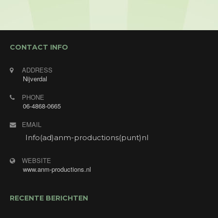
Enjoygasten van Hotel Restaurant Hof van Twente
met "Annet's Jukebox". Annet zingt verzoekjes
van de gasten.
CONTACT INFO
ADDRESS
Nijverdal
PHONE
06-4868-0665
EMAIL
Info(ad)anm-productions(punt)nl
WEBSITE
www.anm-productions.nl
RECENTE BERICHTEN