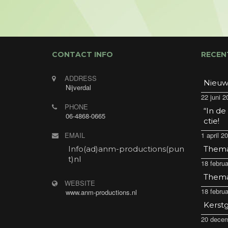
CONTACT INFO
RECEN
ADDRESS
Nieuw
Nijverdal
22 juni 2
PHONE
“In de
06-4868-0665
ctie!
EMAIL
1 april 2
Info(ad)anm-productions(pun
Thema 
t)nl
18 februa
Thema 
WEBSITE
18 februa
www.anm-productions.nl
Kerstg
20 decem