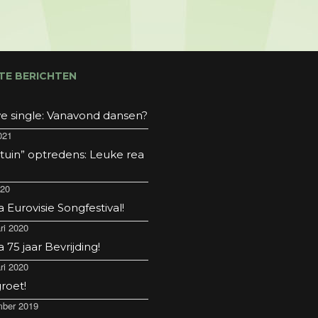
TE BERICHTEN
e single: Vanavond dansen?
021
 tuin” optredens: Leuke rea
020
Eurovisie Songfestival!
ri 2020
75 jaar Bevrijding!
ri 2020
roet!
ber 2019