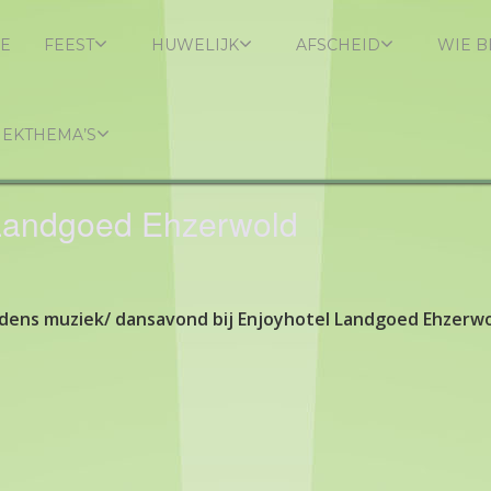
E
FEEST
HUWELIJK
AFSCHEID
WIE B
IEKTHEMA’S
 Landgoed Ehzerwold
dens muziek/ dansavond bij Enjoyhotel Landgoed Ehzerwo