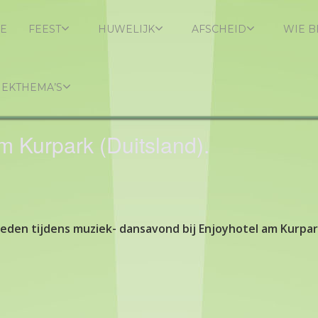
E
FEEST
HUWELIJK
AFSCHEID
WIE B
IEKTHEMA’S
am Kurpark (Duitsland).
eden tijdens muziek- dansavond bij Enjoyhotel am Kurpark 