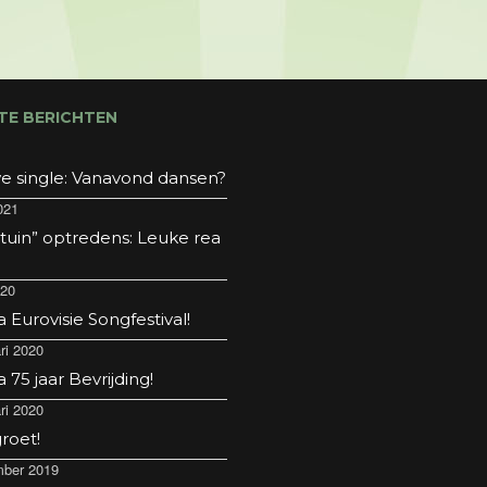
TE BERICHTEN
e single: Vanavond dansen?
021
 tuin” optredens: Leuke rea
020
Eurovisie Songfestival!
ri 2020
75 jaar Bevrijding!
ri 2020
roet!
ber 2019