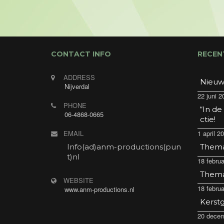
CONTACT INFO
RECEN
ADDRESS
Nieuw
Nijverdal
22 juni 2
PHONE
“In de
06-4868-0665
ctie!
EMAIL
1 april 2
Info(ad)anm-productions(pun
Thema 
t)nl
18 februa
Thema 
WEBSITE
18 februa
www.anm-productions.nl
Kerstg
20 decem