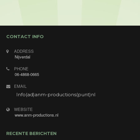
Optreden tijdens de muziek/ dansavond voor de
Enjoygasten van Hotel Restaurant Hof van Twente
met "Annet's Jukebox". Annet zingt verzoekjes
van de gasten.
CONTACT INFO
ADDRESS
Nijverdal
PHONE
06-4868-0665
EMAIL
Info(ad)anm-productions(punt)nl
WEBSITE
www.anm-productions.nl
RECENTE BERICHTEN