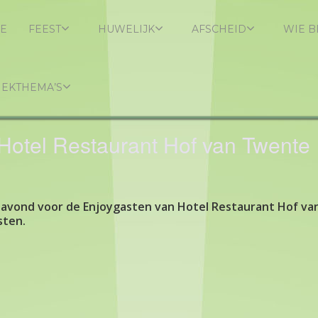
E
FEEST
HUWELIJK
AFSCHEID
WIE B
IEKTHEMA’S
Hotel Restaurant Hof van Twente
savond voor de Enjoygasten van Hotel Restaurant Hof va
sten.