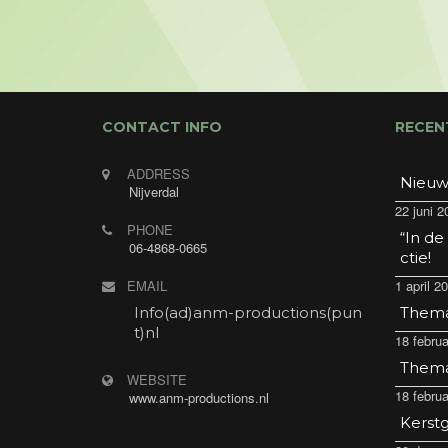
CONTACT INFO
RECEN
ADDRESS
Nieuw
Nijverdal
22 juni 2
PHONE
“In de
06-4868-0665
ctie!
EMAIL
1 april 2
Info(ad)anm-productions(pun
Thema 
t)nl
18 februa
Thema 
WEBSITE
18 februa
www.anm-productions.nl
Kerstg