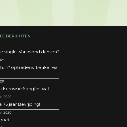
TE BERICHTEN
e single: Vanavond dansen?
021
 tuin” optredens: Leuke rea
020
Eurovisie Songfestival!
ri 2020
75 jaar Bevrijding!
ri 2020
roet!