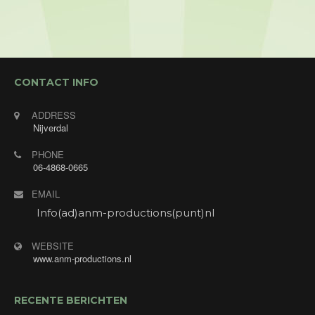
Optreden tijdens de muziek/ dansavond voor de
Enjoygasten van Hotel Restaurant Hof van Twente
met "Annet's Jukebox". Annet zingt verzoekjes
van de gasten.
CONTACT INFO
ADDRESS
Nijverdal
PHONE
06-4868-0665
EMAIL
Info(ad)anm-productions(punt)nl
WEBSITE
www.anm-productions.nl
RECENTE BERICHTEN