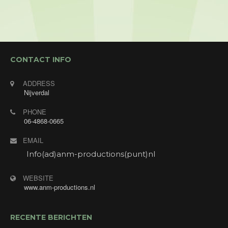
Optreden tijdens de muziek/ dansavond voor de
Enjoygasten van Hotel Restaurant Hof van Twente
met "Annet's Jukebox". Annet zingt verzoekjes
van de gasten.
CONTACT INFO
ADDRESS
Nijverdal
PHONE
06-4868-0665
EMAIL
Info(ad)anm-productions(punt)nl
WEBSITE
www.anm-productions.nl
RECENTE BERICHTEN