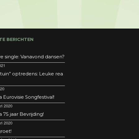
TE BERICHTEN
e single: Vanavond dansen?
021
 tuin” optredens: Leuke rea
020
Eurovisie Songfestival!
ri 2020
75 jaar Bevrijding!
ri 2020
roet!