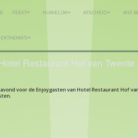
E
FEEST
HUWELIJK
AFSCHEID
WIE B
IEKTHEMA’S
Hotel Restaurant Hof van Twente
savond voor de Enjoygasten van Hotel Restaurant Hof va
sten.