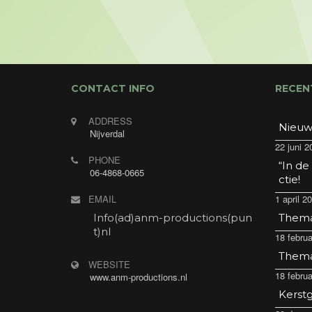
CONTACT INFO
RECEN
ADDRESS
Nieuw
Nijverdal
22 juni 2
PHONE
“In de
06-4868-0665
ctie!
EMAIL
1 april 2
Info(ad)anm-productions(pun
Thema 
t)nl
18 februa
Thema 
WEBSITE
18 februa
www.anm-productions.nl
Kerstg