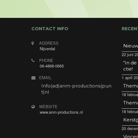
CONTACT INFO
RECEN
ADDRESS
Nieuw
Nijverdal
22 juni 2
PHONE
“In de
06-4868-0665
ctie!
EMAIL
1 april 2
Info(ad)anm-productions(pun
Thema 
t)nl
18 februa
Thema 
WEBSITE
18 februa
www.anm-productions.nl
Kerstg
20 decem
Vincen