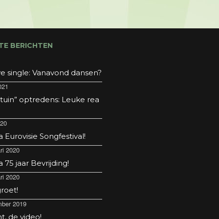
TE BERICHTEN
e single: Vanavond dansen?
021
 tuin” optredens: Leuke rea
020
Eurovisie Songfestival!
ri 2020
75 jaar Bevrijding!
ri 2020
roet!
ber 2019
t, de video!