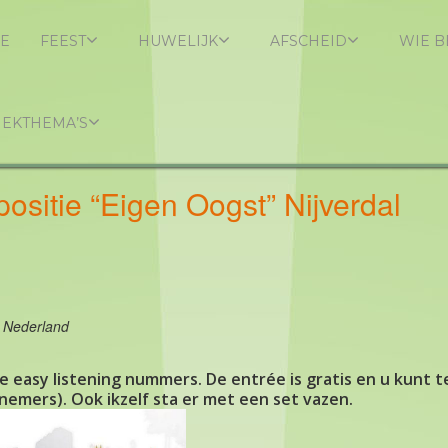
E
FEEST
HUWELIJK
AFSCHEID
WIE B
IEKTHEMA’S
positie “Eigen Oogst” Nijverdal
, Nederland
ere easy listening nummers. De entrée is gratis en u kunt
emers). Ook ikzelf sta er met een set vazen.