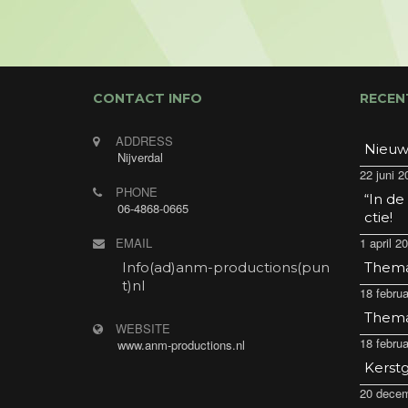
CONTACT INFO
RECEN
ADDRESS
Nieuw
Nijverdal
22 juni 2
PHONE
“In de
06-4868-0665
ctie!
EMAIL
1 april 2
Info(ad)anm-productions(pun
Thema 
t)nl
18 februa
Thema 
WEBSITE
18 februa
www.anm-productions.nl
Kerstg
20 decem