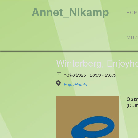
Annet_Nikamp
HOM
MUZ
Winterberg, Enjoyho
16/08/2025
20:30 - 23:30
EnjoyHotels
Optr
(Dui