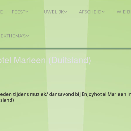
E
FEEST
HUWELIJK
AFSCHEID
WIE B
IEKTHEMA’S
tel Marleen (Duitsland)
eden tijdens muziek/ dansavond bij Enjoyhotel Marleen i
tsland)