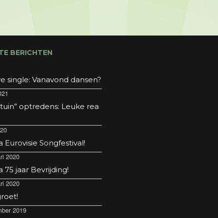
TE BERICHTEN
e single: Vanavond dansen?
021
 tuin” optredens: Leuke rea
020
Eurovisie Songfestival!
ri 2020
75 jaar Bevrijding!
ri 2020
roet!
ber 2019