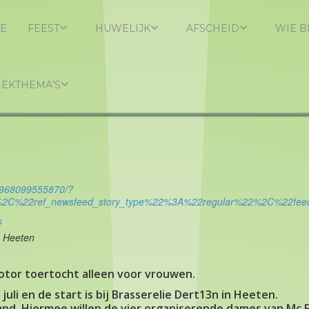
E
FEEST
HUWELIJK
AFSCHEID
WIE B
IEKTHEMA’S
2968099555870/?
C%22ref_newsfeed_story_type%22%3A%22regular%22%2C%22fee
s
A Heeten
otor toertocht alleen voor vrouwen.
juli en de start is bij Brasserelie Dert13n in Heeten.
land. Hiermee willen de vier organiserende dames van Mc