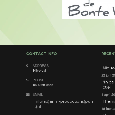
CONTACT INFO
RECEN
ADDRESS
Nieuw
Nijverdal
22 juni 2
PHONE
“In de
06-4868-0665
ctie!
EMAIL
1 april 2
Info(ad)anm-productions(pun
Thema 
t)nl
18 februa