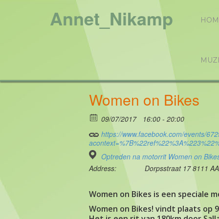
Annet_Nikamp
HOM
MUZ
Women on Bikes
09/07/2017
16:00 - 20:00
https://www.facebook.com/events/67
acontext=%7B%22ref%22%3A%223%22%2
Optreden na motorrit Women on Bike
Address:
Dorpsstraat 17 8111 A
Women on Bikes is een speciale m
Women on Bikes! vindt plaats op 9 
Het is een rit van 180km door Sal