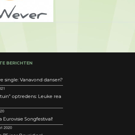
TE BERICHTEN
e single: Vanavond dansen?
021
 tuin” optredens: Leuke rea
020
Eurovisie Songfestival!
ri 2020