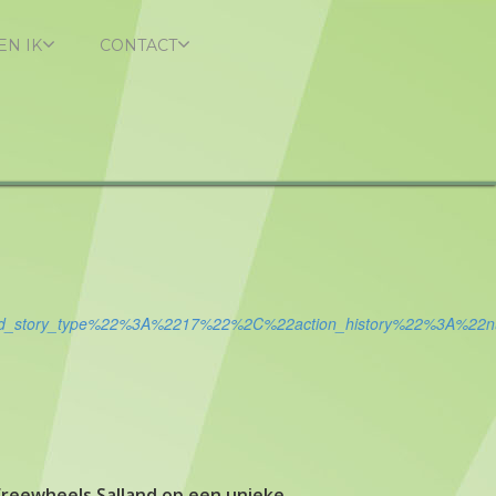
EN IK
CONTACT
d_story_type%22%3A%2217%22%2C%22action_history%22%3A%22n
 Freewheels Salland op een unieke