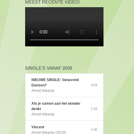
MEEST RECENTE VIDEO!
SINGLE’S VANAF 2008
NIEUWE SINGLE: Vanavond
Dansen?
0:54
Annet Nikamp
Als je samen aan het wonder
denkt
1:16
Annet Nikamp
Vincent
1:00
Annet Nikamp (2019)