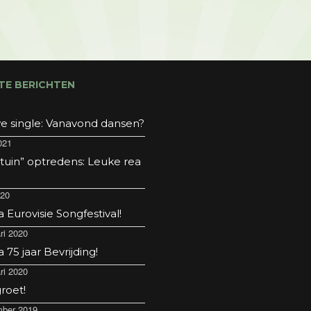
TE BERICHTEN
e single: Vanavond dansen?
021
 tuin” optredens: Leuke rea
020
Eurovisie Songfestival!
ri 2020
75 jaar Bevrijding!
ri 2020
roet!
ber 2019