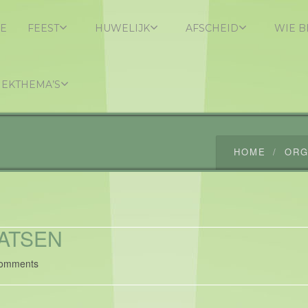
E
FEEST
HUWELIJK
AFSCHEID
WIE B
IEKTHEMA’S
HOME
ORG
ATSEN
omments