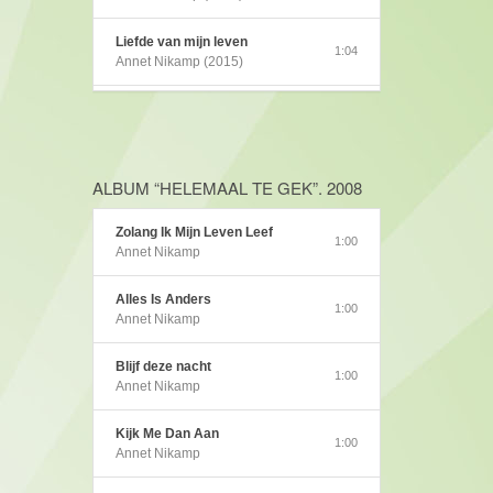
Liefde van mijn leven
1:04
Annet Nikamp (2015)
Gelukkig uniek
1:04
Annet Nikamp (2014)
Pata Pata
ALBUM “HELEMAAL TE GEK”. 2008
1:00
Annet Nikamp (2012)
Zolang Ik Mijn Leven Leef
1:00
Zie mij
Annet Nikamp
1:01
Annet Nikamp (2011)
Alles Is Anders
1:00
See me
Annet Nikamp
0:39
Annet Nikamp (2011)
Blijf deze nacht
1:00
Steeds opnieuw
Annet Nikamp
1:02
Annet Nikamp (2011)
Kijk Me Dan Aan
1:00
Jong & Eigenwijs
Annet Nikamp
0:30
Annet Nikamp (2010)