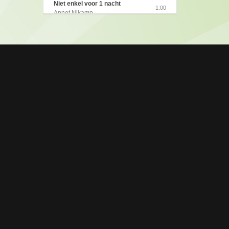
Niet enkel voor 1 nacht
1:00
Dokte Dokter
Annet Nikamp
1:00
Annet Nikamp (2009)
Niet Enkel Voor 1 Nacht
1:00
Stop De Tijd
Annet Nikamp
1:00
Annet Nikamp (2009)
Ga Nu Maar Je Eigen Weg
1:00
Op reis naar het verlangen
Annet Nikamp
1:00
Annet Nikamp (2008)
Helemaal Te Gek
1:00
Annet Nikamp
Ik Heb Je Gevonden
1:00
Annet Nikamp
Eerste Liefde
1:00
Annet Nikamp
Ik Wil Alleen Jou
1:00
Annet Nikamp
Wanneer Ik Bij Jou Ben
1:00