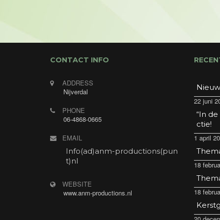
CONTACT INFO
RECEN
ADDRESS
Nieuw
Nijverdal
22 juni 2
PHONE
“In de
06-4868-0665
ctie!
EMAIL
1 april 2
Info(ad)anm-productions(pun
Thema 
t)nl
18 februa
Thema 
WEBSITE
18 februa
www.anm-productions.nl
Kerstg
20 decem