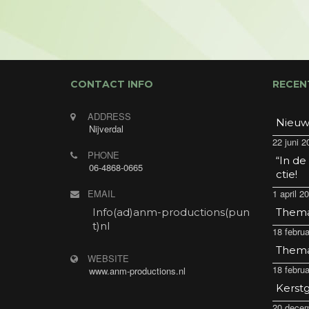
CONTACT INFO
RECEN
ADDRESS
Nieuw
Nijverdal
22 juni 2
PHONE
“In de
06-4868-0665
ctie!
EMAIL
1 april 2
Info(ad)anm-productions(pun
Thema 
t)nl
18 februa
Thema 
WEBSITE
18 februa
www.anm-productions.nl
Kerstg
20 decem