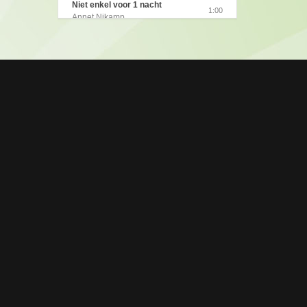
Niet enkel voor 1 nacht
1:00
Dokte Dokter
Annet Nikamp
1:00
Annet Nikamp (2009)
Niet Enkel Voor 1 Nacht
1:00
Stop De Tijd
Annet Nikamp
1:00
Annet Nikamp (2009)
Ga Nu Maar Je Eigen Weg
1:00
Op reis naar het verlangen
Annet Nikamp
1:00
Annet Nikamp (2008)
Helemaal Te Gek
1:00
Annet Nikamp
Ik Heb Je Gevonden
1:00
Annet Nikamp
Eerste Liefde
1:00
Annet Nikamp
Ik Wil Alleen Jou
1:00
Annet Nikamp
Wanneer Ik Bij Jou Ben
1:00