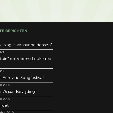
TE BERICHTEN
e single: Vanavond dansen?
021
 tuin” optredens: Leuke rea
020
Eurovisie Songfestival!
ri 2020
75 jaar Bevrijding!
ri 2020
roet!
ber 2019