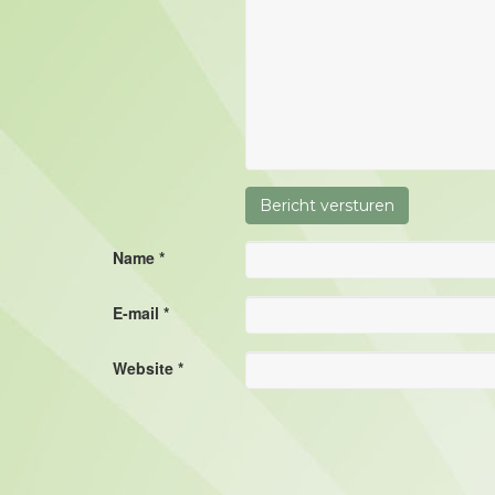
Name *
E-mail *
Website *