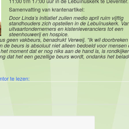
11:00 t/m 17:00 uur in de Lebuïnuskerk te Deventer.
Samenvatting van krantenartikel:
Door Linda’s initiatief zullen medio april ruim vijftig
standhouders zich opstellen in de Lebuïnuskerk. Va
uitvaartondernemers en kistenleveranciers tot een
steenhouwerij en hospice.
dus geen vakbeurs, benadrukt Verweij. “Ik wil doorbreken
n de beurs is absoluut niet alleen bedoeld voor mensen 
in het moment dat er nog niks aan de hand is, is rondkijke
ng dat het een gezellige beurs wordt, ondanks het bela
ntor te lezen: