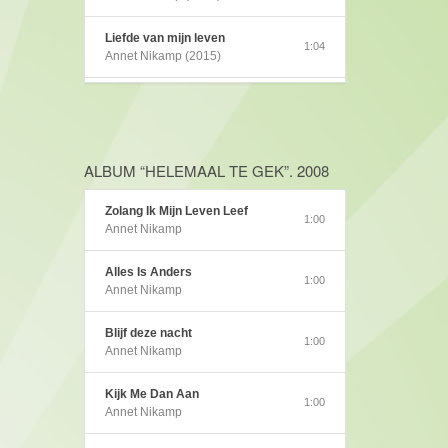
Liefde van mijn leven
1:04
Annet Nikamp (2015)
Gelukkig uniek
1:04
Annet Nikamp (2014)
Pata Pata
ALBUM “HELEMAAL TE GEK”. 2008
1:00
Annet Nikamp (2012)
Zolang Ik Mijn Leven Leef
1:00
Zie mij
Annet Nikamp
1:01
Annet Nikamp (2011)
Alles Is Anders
1:00
See me
Annet Nikamp
0:39
Annet Nikamp (2011)
Blijf deze nacht
1:00
Steeds opnieuw
Annet Nikamp
1:02
Annet Nikamp (2011)
Kijk Me Dan Aan
1:00
Jong & Eigenwijs
Annet Nikamp
0:30
Annet Nikamp (2010)