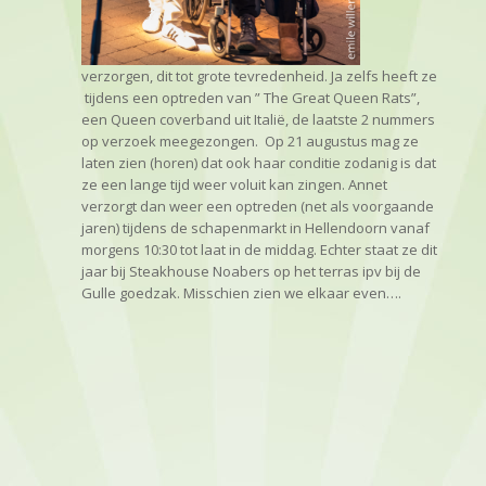
verzorgen, dit tot grote tevredenheid. Ja zelfs heeft ze
tijdens een optreden van ” The Great Queen Rats”,
een Queen coverband uit Italië, de laatste 2 nummers
op verzoek meegezongen. Op 21 augustus mag ze
laten zien (horen) dat ook haar conditie zodanig is dat
ze een lange tijd weer voluit kan zingen. Annet
verzorgt dan weer een optreden (net als voorgaande
jaren) tijdens de schapenmarkt in Hellendoorn vanaf
morgens 10:30 tot laat in de middag. Echter staat ze dit
jaar bij Steakhouse Noabers op het terras ipv bij de
Gulle goedzak. Misschien zien we elkaar even….