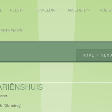
E
FEEST
HUWELIJK
AFSCHEID
WIE B
IEKTHEMA’S
HOME
VEN
 ARIËNSHUIS
ents
e (Glanerbrug)