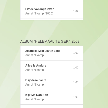
Liefde van mijn leven
1:04
Annet Nikamp (2015)
Gelukkig uniek
1:04
Annet Nikamp (2014)
Pata Pata
ALBUM “HELEMAAL TE GEK”. 2008
1:00
Annet Nikamp (2012)
Zolang Ik Mijn Leven Leef
1:00
Zie mij
Annet Nikamp
1:01
Annet Nikamp (2011)
Alles Is Anders
1:00
See me
Annet Nikamp
0:39
Annet Nikamp (2011)
Blijf deze nacht
1:00
Steeds opnieuw
Annet Nikamp
1:02
Annet Nikamp (2011)
Kijk Me Dan Aan
1:00
Jong & Eigenwijs
Annet Nikamp
0:30
Annet Nikamp (2010)