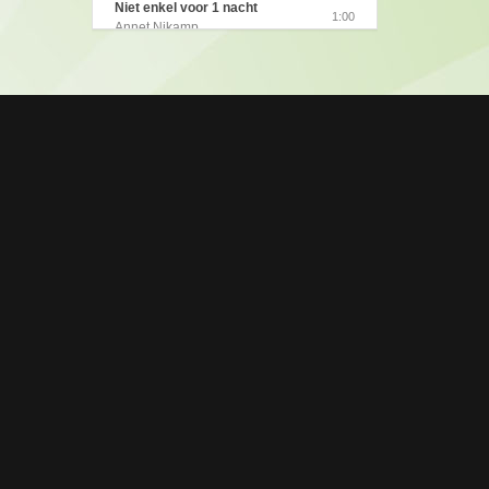
Niet enkel voor 1 nacht
1:00
Dokte Dokter
Annet Nikamp
1:00
Annet Nikamp (2009)
Niet Enkel Voor 1 Nacht
1:00
Stop De Tijd
Annet Nikamp
1:00
Annet Nikamp (2009)
Ga Nu Maar Je Eigen Weg
1:00
Op reis naar het verlangen
Annet Nikamp
1:00
Annet Nikamp (2008)
Helemaal Te Gek
1:00
Annet Nikamp
Ik Heb Je Gevonden
1:00
Annet Nikamp
Eerste Liefde
1:00
Annet Nikamp
Ik Wil Alleen Jou
1:00
Annet Nikamp
Wanneer Ik Bij Jou Ben
1:00