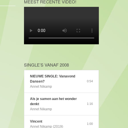
MEEST RECENTE VIDEO!
SINGLE’S VANAF 2008
NIEUWE SINGLE: Vanavond
Dansen?
0:54
Annet Nikamp
Als je samen aan het wonder
denkt
1:16
Annet Nikamp
Vincent
1:00
Annet Nikamp (2019)