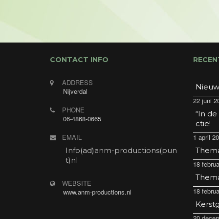
CONTACT INFO
RECEN
ADDRESS
Nieuw
Nijverdal
22 juni 2
PHONE
“In de
06-4868-0665
ctie!
EMAIL
1 april 2
Info(ad)anm-productions(pun
Thema 
t)nl
18 februa
Thema 
WEBSITE
18 februa
www.anm-productions.nl
Kerstg
20 decem