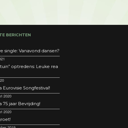
TE BERICHTEN
e single: Vanavond dansen?
021
 tuin” optredens: Leuke rea
020
Eurovisie Songfestival!
ri 2020
75 jaar Bevrijding!
ri 2020
roet!
ber 2019