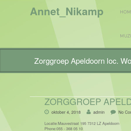
Annet_Nikamp
HOM
MUZ
Zorggroep Apeldoorn loc. W
ZORGGROEP APEL
oktober 4, 2018
admin
No Co
Locatie:
Mauvestraat 195 7312 LZ Apeldoorn
Phone:
055 - 368 05 10