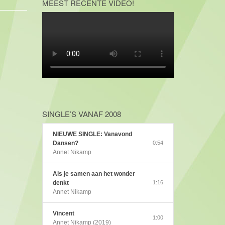
MEEST RECENTE VIDEO!
SINGLE’S VANAF 2008
NIEUWE SINGLE: Vanavond
Dansen?
0:54
Annet Nikamp
Als je samen aan het wonder
denkt
1:16
Annet Nikamp
Vincent
1:00
Annet Nikamp (2019)