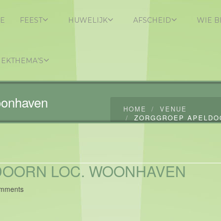
E
FEEST
HUWELIJK
AFSCHEID
WIE B
IEKTHEMA’S
oonhaven
HOME
VENUE
ZORGGROEP APELDO
DOORN LOC. WOONHAVEN
mments