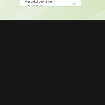
Niet enkel voor 1 nacht
1:00
Dokte Dokter
Annet Nikamp
1:00
Annet Nikamp (2009)
Niet Enkel Voor 1 Nacht
1:00
Stop De Tijd
Annet Nikamp
1:00
Annet Nikamp (2009)
Ga Nu Maar Je Eigen Weg
1:00
Op reis naar het verlangen
Annet Nikamp
1:00
Annet Nikamp (2008)
Helemaal Te Gek
1:00
Annet Nikamp
Ik Heb Je Gevonden
1:00
Annet Nikamp
Eerste Liefde
1:00
Annet Nikamp
Ik Wil Alleen Jou
1:00
Annet Nikamp
Wanneer Ik Bij Jou Ben
1:00