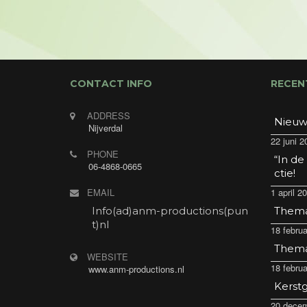
CONTACT INFO
RECEN
ADDRESS
Nieuw
Nijverdal
22 juni 2
PHONE
“In de
06-4868-0665
ctie!
EMAIL
1 april 2
Info(ad)anm-productions(pun
Thema 
t)nl
18 februa
Thema 
WEBSITE
18 februa
www.anm-productions.nl
Kerstg
20 decem