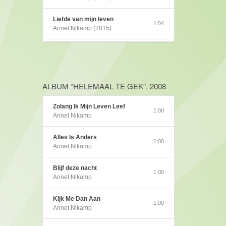
Liefde van mijn leven
1:04
Annet Nikamp (2015)
Gelukkig uniek
1:04
Annet Nikamp (2014)
Pata Pata
ALBUM “HELEMAAL TE GEK”. 2008
1:00
Annet Nikamp (2012)
Zolang Ik Mijn Leven Leef
1:00
Zie mij
Annet Nikamp
1:01
Annet Nikamp (2011)
Alles Is Anders
1:00
See me
Annet Nikamp
0:39
Annet Nikamp (2011)
Blijf deze nacht
1:00
Steeds opnieuw
Annet Nikamp
1:02
Annet Nikamp (2011)
Kijk Me Dan Aan
1:00
Jong & Eigenwijs
Annet Nikamp
0:30
Annet Nikamp (2010)