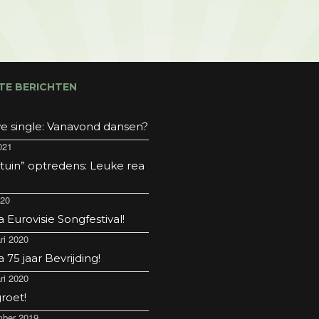
TE BERICHTEN
e single: Vanavond dansen?
021
 tuin” optredens: Leuke rea
020
Eurovisie Songfestival!
ri 2020
75 jaar Bevrijding!
ri 2020
roet!
ber 2019