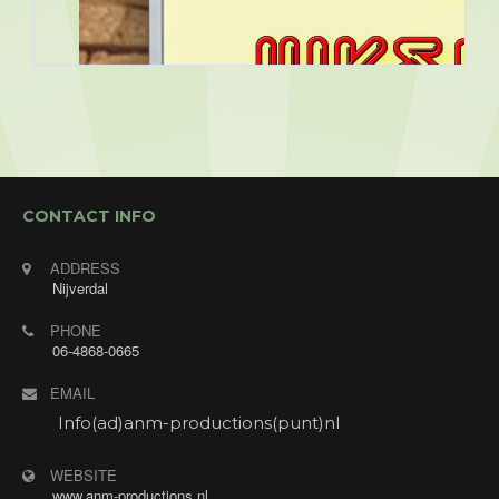
CONTACT INFO
ADDRESS
Nijverdal
PHONE
06-4868-0665
EMAIL
Info(ad)anm-productions(punt)nl
WEBSITE
www.anm-productions.nl