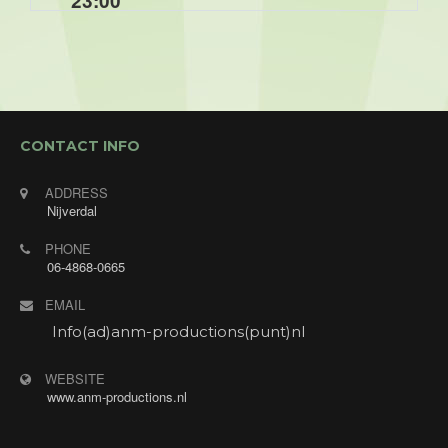
23:00
Optreden tijdens de muziek/ dansavond voor de
Enjoygasten van Hotel Restaurant Hof van Twente
met "Annet's Jukebox". Annet zingt verzoekjes
van de gasten.
CONTACT INFO
ADDRESS
Nijverdal
PHONE
06-4868-0665
EMAIL
Info(ad)anm-productions(punt)nl
WEBSITE
www.anm-productions.nl