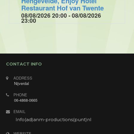
Hengevelde, Enjoy Hotel
Restaurant Hof van Twente
08/08/2026 20:00 - 08/08/2026
23:00
Optreden tijdens de muziek/ dansavond voor de
Enjoygasten van Hotel Restaurant Hof van Twente
met "Annet's Jukebox". Annet zingt verzoekjes
van de gasten.
CONTACT INFO
ADDRESS
Nijverdal
PHONE
06-4868-0665
EMAIL
Info(ad)anm-productions(punt)nl
WEBSITE