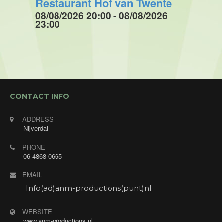
Restaurant Hof van Twente
08/08/2026 20:00 - 08/08/2026
23:00
Optreden tijdens de muziek/ dansavond voor de
Enjoygasten van Hotel Restaurant Hof van Twente
met "Annet's Jukebox". Annet zingt verzoekjes
van de gasten.
CONTACT INFO
ADDRESS
Nijverdal
PHONE
06-4868-0665
EMAIL
Info(ad)anm-productions(punt)nl
WEBSITE
www.anm-productions.nl