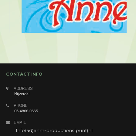
CONTACT INFO
ADDRESS
Nijverdal
PHONE
06-4868-0665
EMAIL
Info(ad)anm-productions(punt)nl