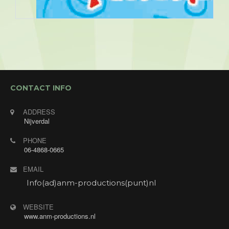
CONTACT INFO
ADDRESS
Nijverdal
PHONE
06-4868-0665
EMAIL
Info(ad)anm-productions(punt)nl
WEBSITE
www.anm-productions.nl