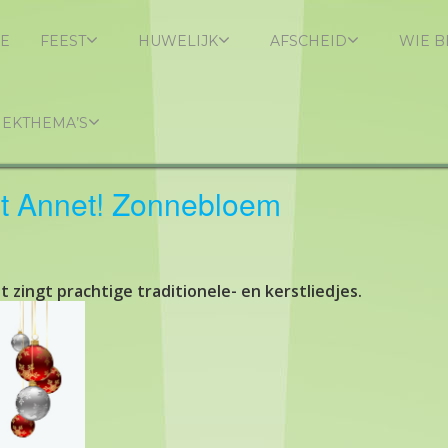
E
FEEST
HUWELIJK
AFSCHEID
WIE B
IEKTHEMA’S
et Annet! Zonnebloem
zingt prachtige traditionele- en kerstliedjes.