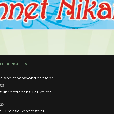
TE BERICHTEN
e single: Vanavond dansen?
021
 tuin” optredens: Leuke rea
020
Eurovisie Songfestival!