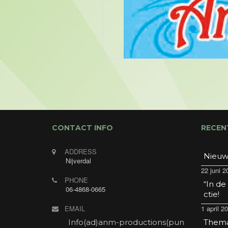
CONTACT INFO
RECEN
ADDRESS
Nieuw
Nijverdal
22 juni 2
PHONE
“In de
06-4868-0665
ctie!
EMAIL
1 april 2
Info(ad)anm-productions(pun
Thema 