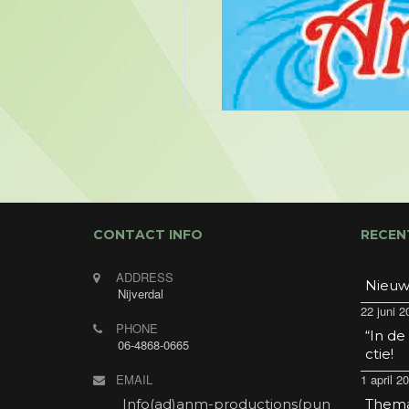
CONTACT INFO
RECEN
ADDRESS
Nieuw
Nijverdal
22 juni 2
PHONE
“In de
06-4868-0665
ctie!
EMAIL
1 april 2
Info(ad)anm-productions(pun
Thema 