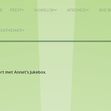
E
FEEST
HUWELIJK
AFSCHEID
WIE B
IEKTHEMA’S
rt met Annet’s Jukebox.