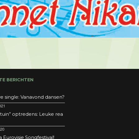
TE BERICHTEN
e single: Vanavond dansen?
021
 tuin” optredens: Leuke rea
020
Eurovisie Songfestival!