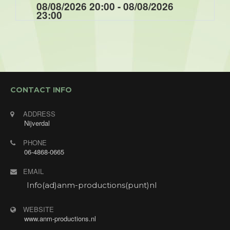
08/08/2026 20:00 - 08/08/2026
23:00
Optreden tijdens de muziek/ dansavond voor de
Enjoygasten van Hotel Restaurant Hof van Twente
met "Annet's Jukebox". Annet zingt verzoekjes
van de gasten.
CONTACT INFO
ADDRESS
Nijverdal
PHONE
06-4868-0665
EMAIL
Info(ad)anm-productions(punt)nl
WEBSITE
www.anm-productions.nl