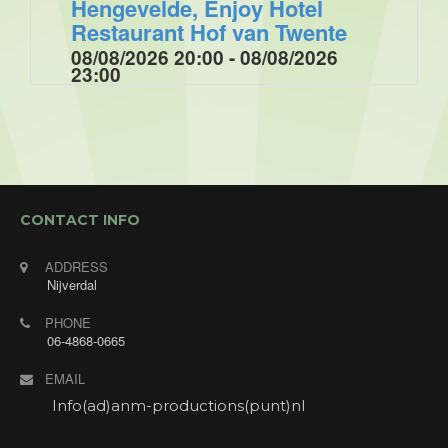
Hengevelde, Enjoy Hotel
Restaurant Hof van Twente
08/08/2026 20:00 - 08/08/2026
23:00
Optreden tijdens de muziek/ dansavond voor de
Enjoygasten van Hotel Restaurant Hof van Twente
met "Annet's Jukebox". Annet zingt verzoekjes
van de gasten.
CONTACT INFO
ADDRESS
Nijverdal
PHONE
06-4868-0665
EMAIL
Info(ad)anm-productions(punt)nl