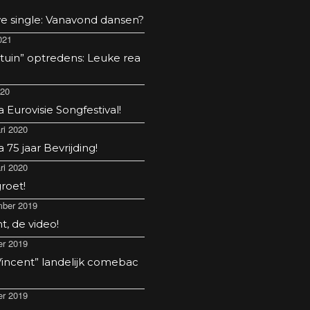
e single: Vanavond dansen?
021
 tuin” optredens: Leuke rea
020
Eurovisie Songfestival!
ri 2020
75 jaar Bevrijding!
ri 2020
roet!
ber 2019
t, de video!
er 2019
incent” landelijk comebac
er 2019