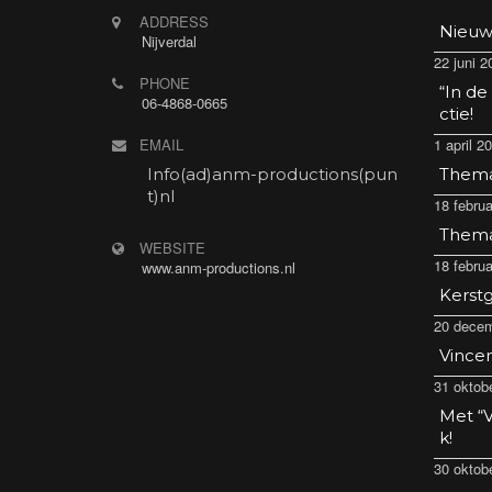
ADDRESS
Nieuw
Nijverdal
22 juni 2
PHONE
“In de
06-4868-0665
ctie!
EMAIL
1 april 2
Info(ad)anm-productions(pun
Thema 
t)nl
18 februa
Thema 
WEBSITE
18 februa
www.anm-productions.nl
Kerstg
20 decem
Vincen
31 oktob
Met “V
k!
30 oktob