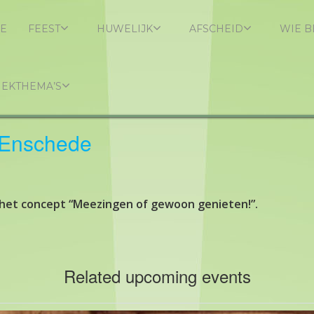
E
FEEST
HUWELIJK
AFSCHEID
WIE B
IEKTHEMA’S
 Enschede
et concept “Meezingen of gewoon genieten!”.
Related upcoming events