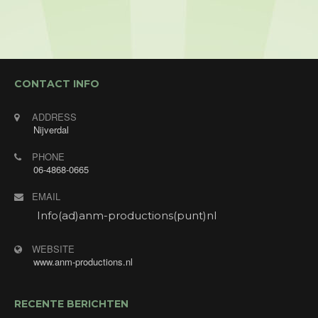
Optreden tijdens muziek- dansavond bij
Enjoyhotel am Kurpark in Brilon (Duitsland).
CONTACT INFO
ADDRESS
Nijverdal
PHONE
06-4868-0665
EMAIL
Info(ad)anm-productions(punt)nl
WEBSITE
www.anm-productions.nl
RECENTE BERICHTEN