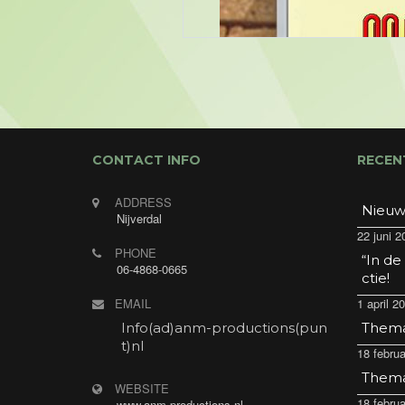
CONTACT INFO
RECEN
ADDRESS
Nieuw
Nijverdal
22 juni 2
PHONE
“In de
06-4868-0665
ctie!
EMAIL
1 april 2
Info(ad)anm-productions(pun
Thema 
t)nl
18 februa
Thema 
WEBSITE
18 februa
www.anm-productions.nl