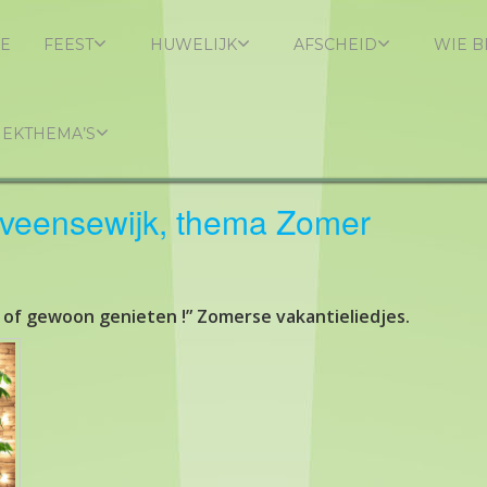
E
FEEST
HUWELIJK
AFSCHEID
WIE B
IEKTHEMA’S
nveensewijk, thema Zomer
f gewoon genieten !” Zomerse vakantieliedjes.