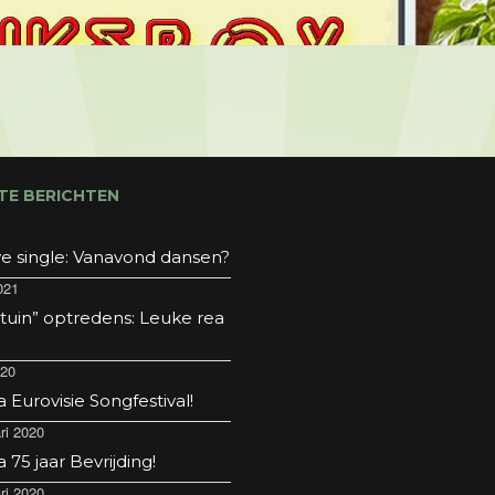
TE BERICHTEN
e single: Vanavond dansen?
021
 tuin” optredens: Leuke rea
020
Eurovisie Songfestival!
ri 2020
75 jaar Bevrijding!
ri 2020