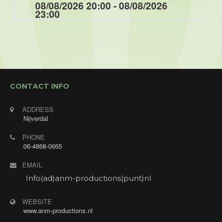
08/08/2026 20:00 - 08/08/2026
23:00
Optreden tijdens de muziek/ dansavond voor de
Enjoygasten van Hotel Restaurant Hof van Twente
met "Annet's Jukebox". Annet zingt verzoekjes
van de gasten.
CONTACT INFO
ADDRESS
Nijverdal
PHONE
06-4868-0665
EMAIL
Info(ad)anm-productions(punt)nl
WEBSITE
www.anm-productions.nl