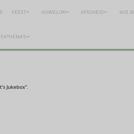
E
FEEST
HUWELIJK
AFSCHEID
WIE B
IEKTHEMA’S
’s Jukebox”.