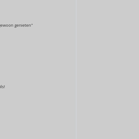
 gewoon genieten"
ls!