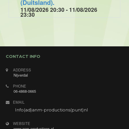
(Duitsland).
11/08/2026 20:30 - 11/08/2026
23:30
Optreden tijdens muziek- dansavond bij
Enjoyhotel am Kurpark in Brilon (Duitsland).
CONTACT INFO
ADDRESS
Nijverdal
PHONE
06-4868-0665
EMAIL
Info(ad)anm-productions(punt)nl
WEBSITE
www.anm-productions.nl