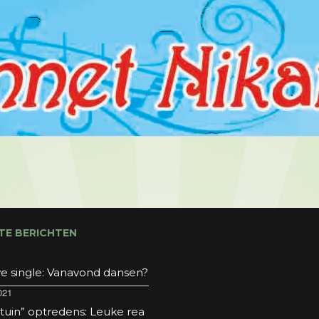
TE BERICHTEN
e single: Vanavond dansen?
021
 tuin” optredens: Leuke rea