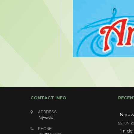
CONTACT INFO
RECEN
ADDRESS
Nieuw
Nijverdal
22 juni 2
PHONE
“In de
06-4868-0665