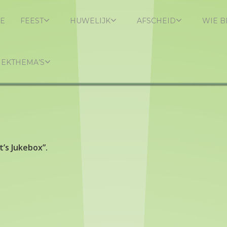
E
FEEST
HUWELIJK
AFSCHEID
WIE B
IEKTHEMA’S
’s Jukebox”.