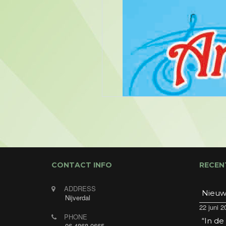
CONTACT INFO
RECEN
ADDRESS
Nieuw
Nijverdal
22 juni 2
PHONE
“In de
06-4868-0665