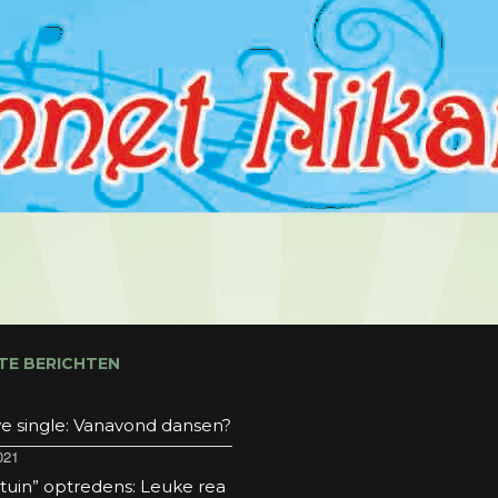
TE BERICHTEN
e single: Vanavond dansen?
021
 tuin” optredens: Leuke rea