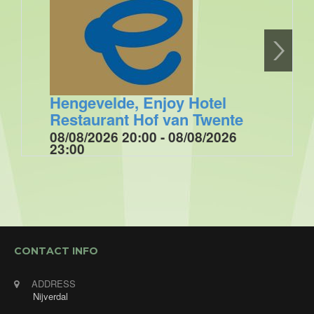
Hengevelde, Enjoy Hotel
Restaurant Hof van Twente
08/08/2026 20:00 - 08/08/2026
23:00
Optreden tijdens de muziek/ dansavond voor de
Enjoygasten van Hotel Restaurant Hof van Twente
met "Annet's Jukebox". Annet zingt verzoekjes
van de gasten.
CONTACT INFO
ADDRESS
Nijverdal