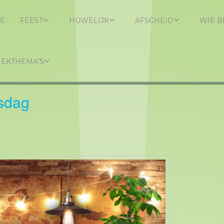
E
FEEST
HUWELIJK
AFSCHEID
WIE B
IEKTHEMA’S
sdag