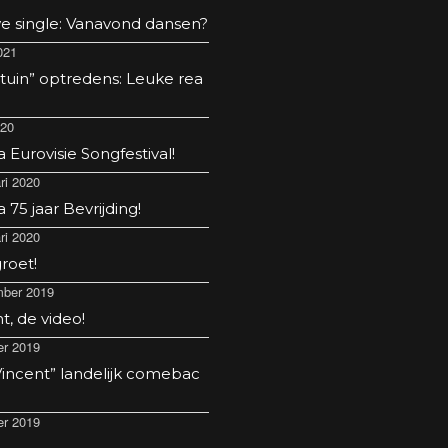
e single: Vanavond dansen?
021
 tuin” optredens: Leuke rea
020
Eurovisie Songfestival!
ri 2020
75 jaar Bevrijding!
ri 2020
roet!
ber 2019
t, de video!
er 2019
incent” landelijk comebac
er 2019