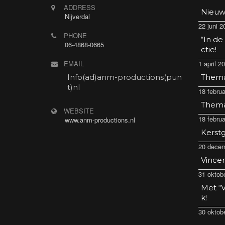
ADDRESS
Nieuw
Nijverdal
22 juni 2
PHONE
“In de
06-4868-0665
ctie!
EMAIL
1 april 2
Info(ad)anm-productions(pun
Thema 
t)nl
18 februa
Thema 
WEBSITE
18 februa
www.anm-productions.nl
Kerstg
20 decem
Vincen
31 oktob
Met “V
k!
30 oktob